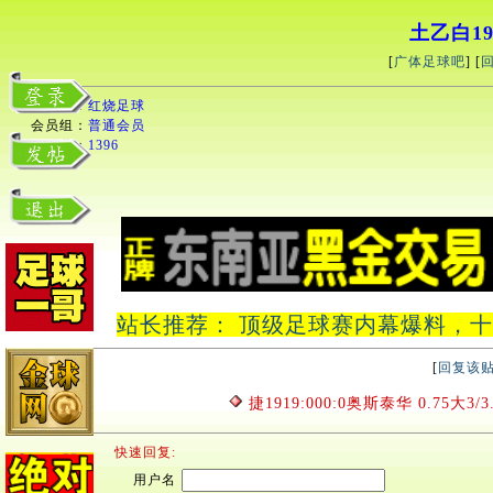
土乙白19
[
广体足球吧
] [
用户名：
红烧足球
会员组：
普通会员
积分：
1396
站长推荐： 顶级足球赛内幕爆料，十中十
[
回复该
捷1919:000:0奥斯泰华 0.75大3/3
快速回复:
用户名