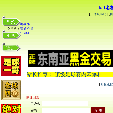
kai
[
广体足球吧
] [
用户名：
梅县小丘
会员组：
普通会员
积分：
10284
站长推荐： 顶级足球赛内幕爆料，十中十
[
回复该
快速回复:
用户名
密码