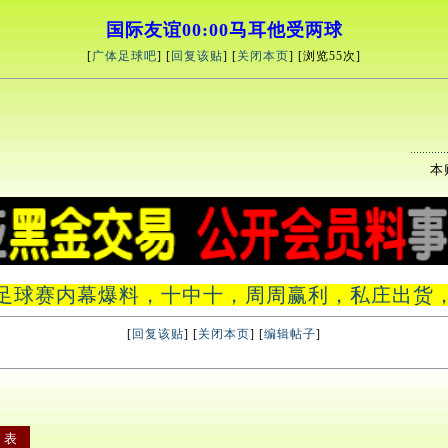
国际友谊00:00马耳他受两球
[
广体足球吧
] [
回复该贴
] [
关闭本页
] [浏览
55次]
本贴
足球赛内幕爆料，十中十，周周赢利，私庄出货，假盘，假
[
回复该贴
] [
关闭本页
] [
编辑帖子
]