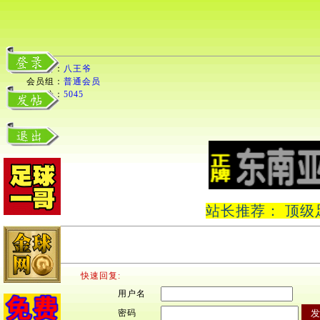
用户名：
八王爷
会员组：
普通会员
积分：
5045
站长推荐： 顶级
快速回复:
用户名
密码