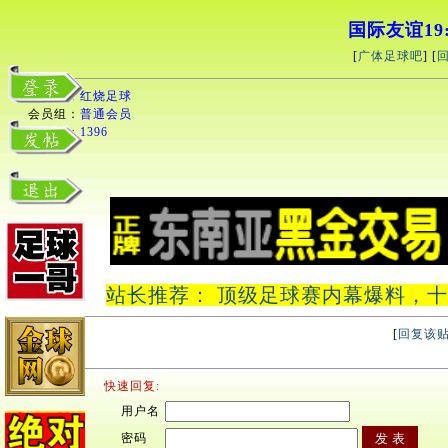
国际友谊19:
[
广体足球吧
] [
用户名：
红烧足球
会员组：
普通会员
积分：
1396
站长推荐： 顶级足球赛内幕爆料，十中十
[
回复该
快速回复:
用户名
密码