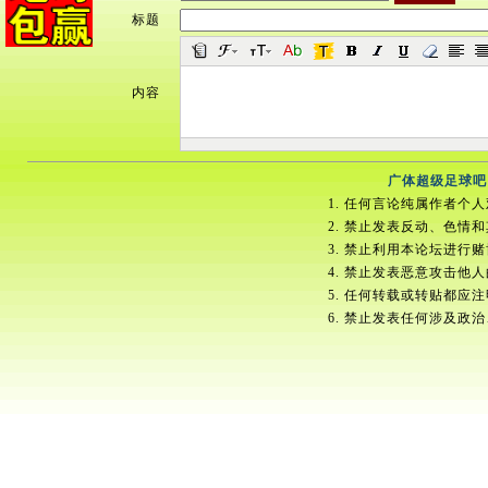
标题
内容
广体超级足球吧
1. 任何言论纯属作者个
2. 禁止发表反动、色情
3. 禁止利用本论坛进行
4. 禁止发表恶意攻击他
5. 任何转载或转贴都应
6. 禁止发表任何涉及政