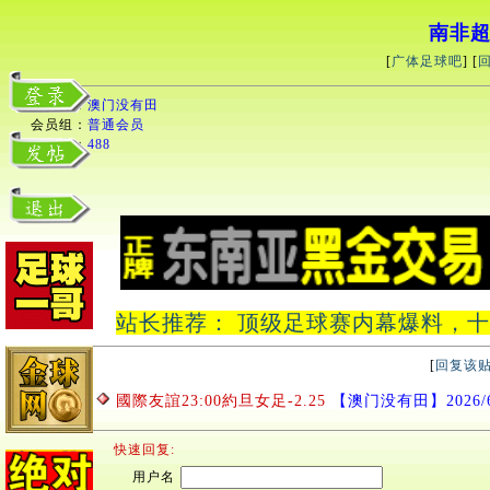
南非超2
[
广体足球吧
] [
用户名：
澳门没有田
会员组：
普通会员
积分：
488
站长推荐： 顶级足球赛内幕爆料，十中十
[
回复该
國際友誼23:00約旦女足-2.25
【澳门没有田】2026/6/3
快速回复:
用户名