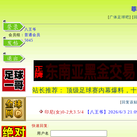
菲
[
广体足球吧
] [
用户名：
八王爷
会员组：
普通会员
积分：
5045
站长推荐： 顶级足球赛内幕爆料，十中十
[
回复该
印尼(女)0-2大3.5/4
【八王爷】2026/6/3 21:09
快速回复:
用户名