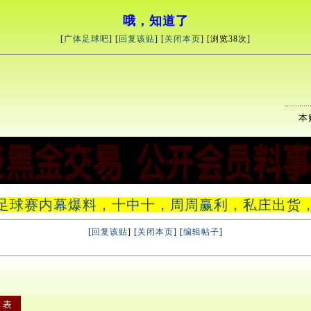
哦，知道了
[
广体足球吧
] [
回复该贴
] [
关闭本页
] [浏览
38次]
本贴
足球赛内幕爆料，十中十，周周赢利，私庄出货，假盘，假
[
回复该贴
] [
关闭本页
] [
编辑帖子
]