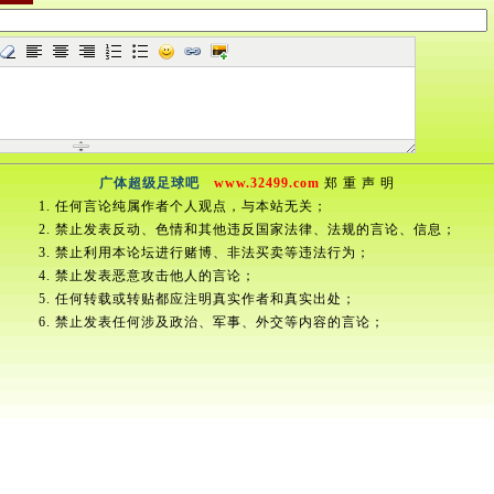
广体超级足球吧
www.32499.com
郑 重 声 明
1. 任何言论纯属作者个人观点，与本站无关；
2. 禁止发表反动、色情和其他违反国家法律、法规的言论、信息；
3. 禁止利用本论坛进行赌博、非法买卖等违法行为；
4. 禁止发表恶意攻击他人的言论；
5. 任何转载或转贴都应注明真实作者和真实出处；
6. 禁止发表任何涉及政治、军事、外交等内容的言论；