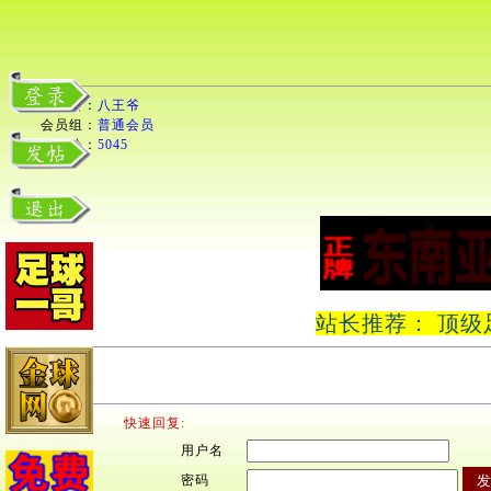
用户名：
八王爷
会员组：
普通会员
积分：
5045
站长推荐： 顶级
快速回复:
用户名
密码