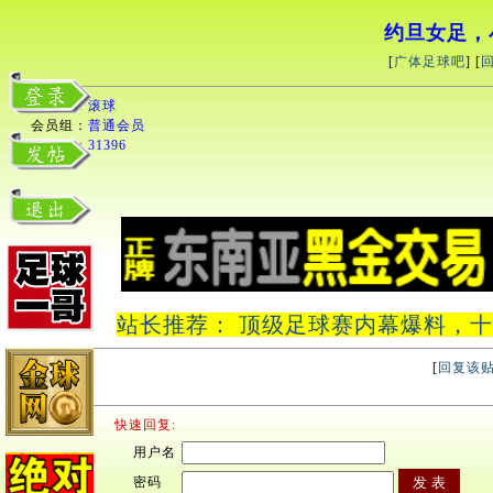
约旦女足，
[
广体足球吧
] [
用户名：
滚球
会员组：
普通会员
积分：
31396
站长推荐： 顶级足球赛内幕爆料，十中十
[
回复该
快速回复:
用户名
密码