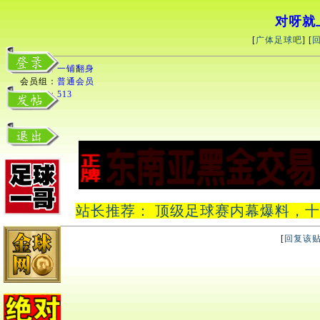
对呀就
[
广体足球吧
] [
用户名：
一铺翻身
会员组：
普通会员
积分：
513
站长推荐： 顶级足球赛内幕爆料，十中十
[
回复该