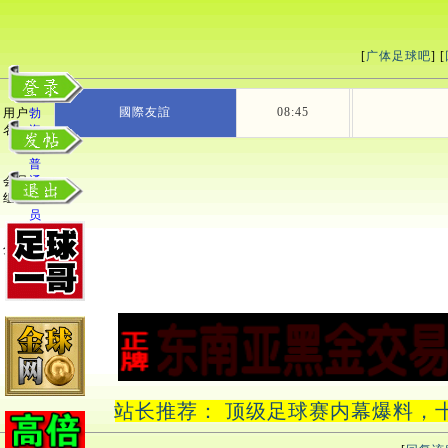
[
广体足球吧
] [
利
國際友誼
08:45
用户
勃
名：
海
尔
普
会员
通
组：
会
员
积
367
分：
站长推荐： 顶级足球赛内幕爆料，十中