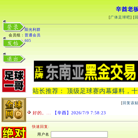
辛酋老
[
广体足球吧
] [
用户名：
阳光利群
会员组：
普通会员
积分：
605
站长推荐： 顶级足球赛内幕爆料，十中十
[
回复该
好的。...
【辛酉】2026/7/9 7:58:23
快速回复:
用户名