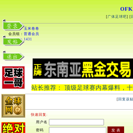
OFK
[
广体足球吧
] [
用户名：
玉米卷卷
会员组：
普通会员
积分：
1431
站长推荐： 顶级足球赛内幕爆料，十中十
[
回复该
快速回复:
用户名
密码