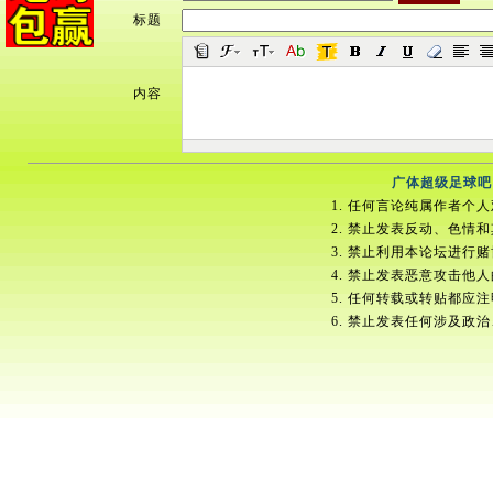
标题
内容
广体超级足球吧
1. 任何言论纯属作者个
2. 禁止发表反动、色情
3. 禁止利用本论坛进行
4. 禁止发表恶意攻击他
5. 任何转载或转贴都应
6. 禁止发表任何涉及政