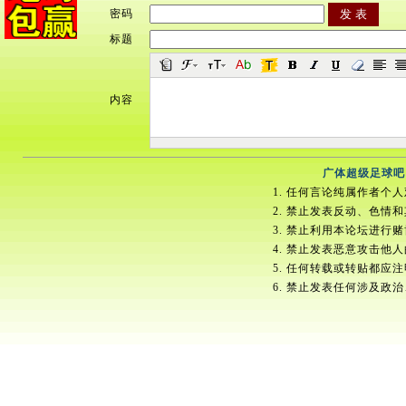
密码
标题
内容
广体超级足球吧
1. 任何言论纯属作者个
2. 禁止发表反动、色情
3. 禁止利用本论坛进行
4. 禁止发表恶意攻击他
5. 任何转载或转贴都应
6. 禁止发表任何涉及政