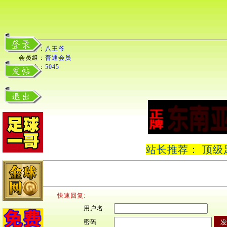
用户名：
八王爷
会员组：
普通会员
积分：
5045
站长推荐： 顶级
快速回复:
用户名
密码