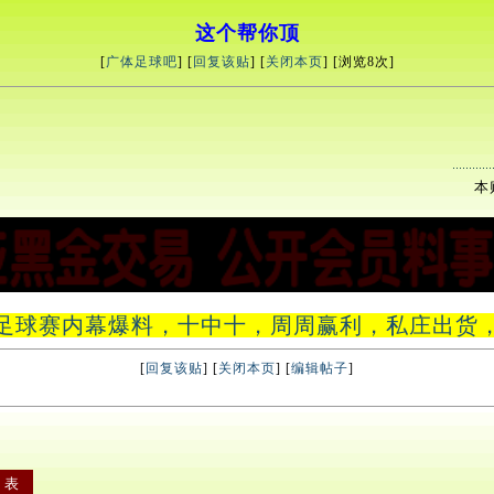
这个帮你顶
[
广体足球吧
] [
回复该贴
] [
关闭本页
] [浏览
8次]
本贴
足球赛内幕爆料，十中十，周周赢利，私庄出货，假盘，假
[
回复该贴
] [
关闭本页
] [
编辑帖子
]