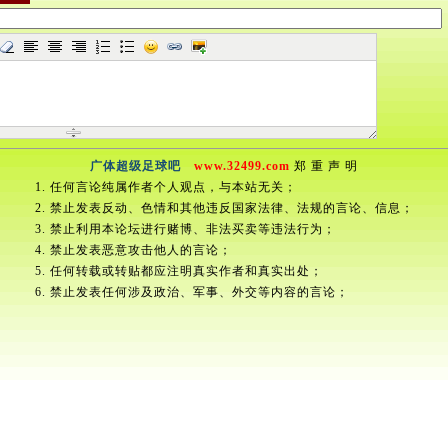
广体超级足球吧
www.32499.com
郑 重 声 明
1. 任何言论纯属作者个人观点，与本站无关；
2. 禁止发表反动、色情和其他违反国家法律、法规的言论、信息；
3. 禁止利用本论坛进行赌博、非法买卖等违法行为；
4. 禁止发表恶意攻击他人的言论；
5. 任何转载或转贴都应注明真实作者和真实出处；
6. 禁止发表任何涉及政治、军事、外交等内容的言论；