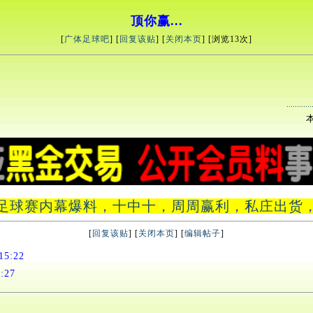
顶你赢...
[
广体足球吧
] [
回复该贴
] [
关闭本页
] [浏览
13次]
本
足球赛内幕爆料，十中十，周周赢利，私庄出货，假盘，假
[
回复该贴
] [
关闭本页
] [
编辑帖子
]
5:22
:27