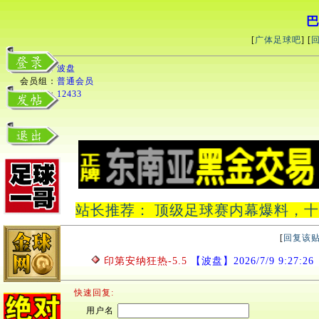
巴
[
广体足球吧
] [
用户名：
波盘
会员组：
普通会员
积分：
12433
站长推荐： 顶级足球赛内幕爆料，十中十
[
回复该
印第安纳狂热-5.5
【波盘】2026/7/9 9:27:26
快速回复:
用户名