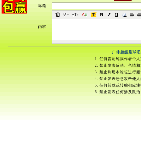
标题
内容
广体超级足球吧
1. 任何言论纯属作者个
2. 禁止发表反动、色情
3. 禁止利用本论坛进行
4. 禁止发表恶意攻击他
5. 任何转载或转贴都应
6. 禁止发表任何涉及政